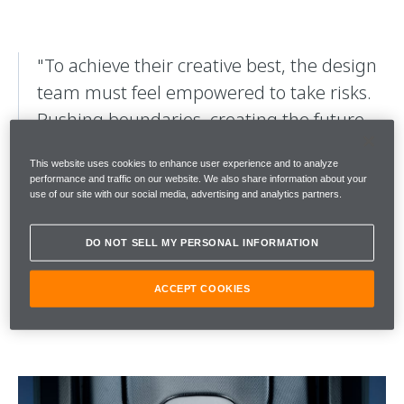
"To achieve their creative best, the design
team must feel empowered to take risks.
Pushing boundaries, creating the future –
it's not just about listening to research, it's
This website uses cookies to enhance user experience and to analyze
also about listening to your intuition. Then
performance and traffic on our website. We also share information about your
use of our site with our social media, advertising and analytics partners.
drawing from the heart."
McLaren Automotive
DO NOT SELL MY PERSONAL INFORMATION
Design Director
ACCEPT COOKIES