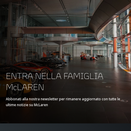
FRENATA
100-0kph (62-0mph)
30m (98ft)
200-0kph (124-0mph)
116m (381ft)
ENTRA NELLA FAMIGLIA
McLAREN
Abbonati alla nostra newsletter per rimanere aggiornato con tutte le
EFFICIENZA*
ultime notizie su McLaren
Emissioni CO2 UE
194g/km
NEDC