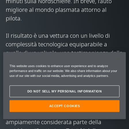
minuti sulla Nordschleife. In breve, l’auto
migliore al mondo plasmata attorno al
pilota.
Il risultato è una vettura con un livello di
complessità tecnologica equiparabile a
quello di un velivolo, una testimonianza della
passione e del know-how delle persone che
This website uses cookies to enhance user experience and to analyze
l’hanno realizzata. La McLaren P1 ha uno dei
performance and traffic on our website. We also share information about your
use of our site with our social media, advertising and analytics partners.
motori ibridi più potenti montati su un’auto:
il sistema di assistenza elettrica IPAS,
DO NOT SELL MY PERSONAL INFORMATION
sviluppato per resistere alle sfide più
impegnative di un uso intenso in pista. Il suo
ACCEPT COOKIES
design è così evoluto che la McLaren P1 è
ampiamente considerata parte della