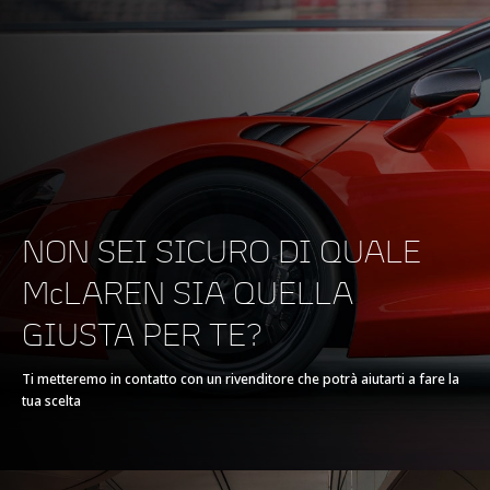
MOTORE
Cilindrata
3,799cc
Tipo
V8, 3.8L
NON SEI SICURO DI QUALE
Tecnologia
Twin Turbochargers,
McLAREN SIA QUELLA
Single Electric Motor
GIUSTA PER TE?
Hybrid
Ti metteremo in contatto con un rivenditore che potrà aiutarti a fare la
tua scelta