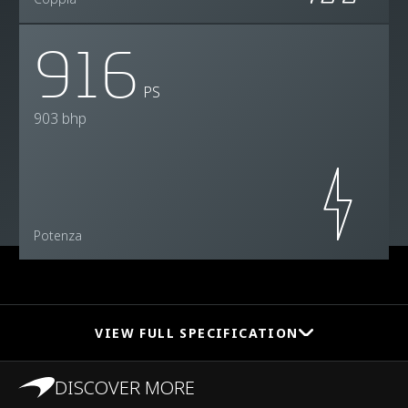
916
PS
903 bhp
Potenza
VIEW FULL SPECIFICATION
DISCOVER MORE