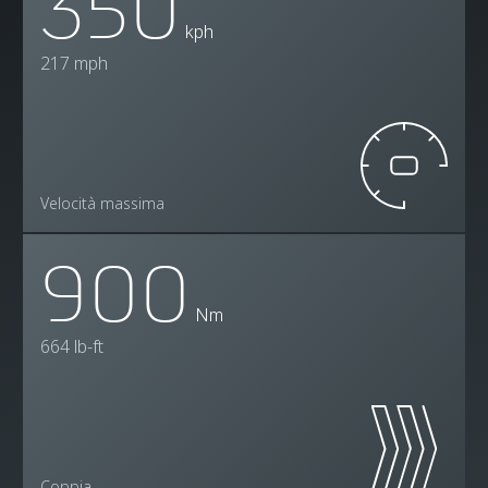
350
kph
217 mph
Velocità massima
900
Nm
664 lb-ft
Coppia