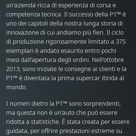
un'azienda ricca di esperienza di corsa e
PESO
competenza tecnica. Il successo della P1™ è
uno dei capitoli della nostra lunga storia di
Peso a secco (Più
1,395kg (3,075lb)
innovazione di cui andiamo più fieri. Il ciclo
leggero)
di produzione rigorosamente limitato a 375
esemplari è andato esaurito entro pochi
Peso DIN Kerb
1,490kg (3,285lbs)
mesi dall'apertura degli ordini. Nell'ottobre
2013, sono iniziate le consegne ai clienti e la
P1™ è diventata la prima supercar ibrida al
mondo.
I numeri dietro la P1™ sono sorprendenti,
ma questa non è un'auto che può essere
ridotta a statistiche. È stata creata per essere
guidata, per offrire prestazioni estreme su