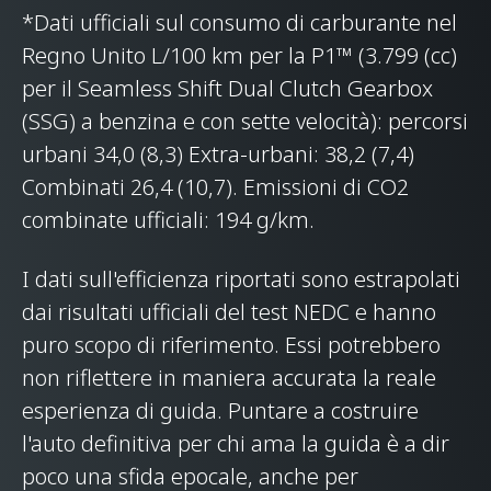
*Dati ufficiali sul consumo di carburante nel
Regno Unito L/100 km per la P1™ (3.799 (cc)
per il Seamless Shift Dual Clutch Gearbox
(SSG) a benzina e con sette velocità): percorsi
urbani 34,0 (8,3) Extra-urbani: 38,2 (7,4)
Combinati 26,4 (10,7). Emissioni di CO2
BODY
combinate ufficiali: 194 g/km.
Body type
Coupé
I dati sull'efficienza riportati sono estrapolati
dai risultati ufficiali del test NEDC e hanno
Number of doors
2
puro scopo di riferimento. Essi potrebbero
non riflettere in maniera accurata la reale
esperienza di guida. Puntare a costruire
l'auto definitiva per chi ama la guida è a dir
poco una sfida epocale, anche per