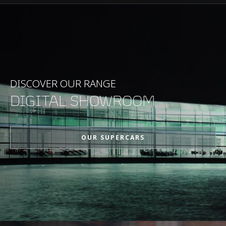
PRESTAZIONI
Velocità massima
350kph (217mph)
0-100kph (62mph)
2.8s
DISCOVER OUR RANGE
DIGITAL SHOWROOM
0-200kph (124mph)
6.8s
OUR SUPERCARS
Potenza massima
916PS (903bhp)
Coppia massima
900Nm (664lb-ft)