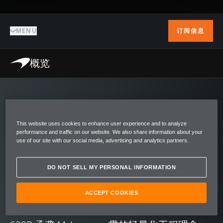
MENU
订阅信息
概览
概览
This website uses cookies to enhance user experience and to analyze
McLaren 620R 是一台从赛道冠军蜕变而来的
performance and traffic on our website. We also share information about your
use of our site with our social media, advertising and analytics partners.
公路猛兽。该车型基于 McLaren 570S GT4 打
造，这是我们最为卓越的赛道车型，曾在全球
DO NOT SELL MY PERSONAL INFORMATION
赛事中斩获数百个奖项。620R 打破了赛车与
公路跑车之间的界限，让赛道激情直通街道。
ACCEPT COOKIES