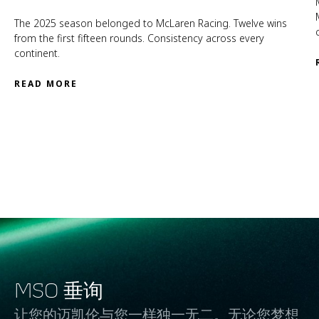
The 2025 season belonged to McLaren Racing. Twelve wins
from the first fifteen rounds. Consistency across every
continent.
READ MORE
MSO 垂询
让您的迈凯伦与您一样独一无二。无论您梦想